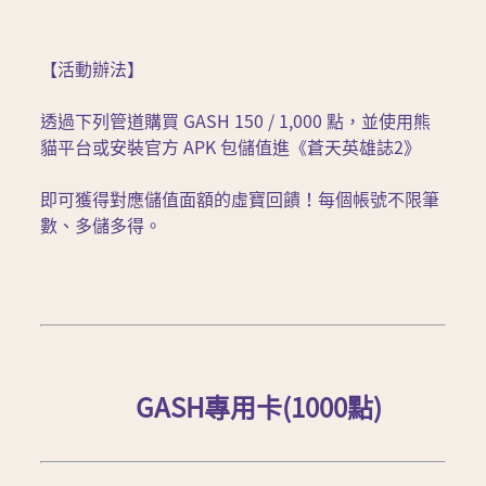
【活動辦法】
透過下列管道購買 GASH 150 / 1,000 點，並使用熊
貓平台或安裝官方 APK 包儲值進《蒼天英雄誌2》
即可獲得對應儲值面額的虛寶回饋！每個帳號不限筆
數、多儲多得。
GASH專用卡(1000點)