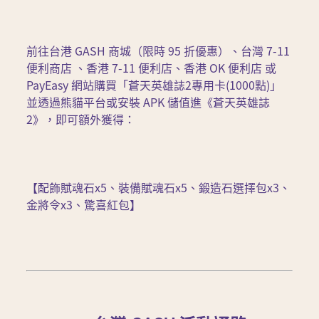
前往台港 GASH 商城（限時 95 折優惠）、台灣 7-11 
便利商店 、香港 7-11 便利店、香港 OK 便利店 或 
PayEasy 網站購買「蒼天英雄誌2專用卡(1000點)」
並透過熊貓平台或安裝 APK 儲值進《蒼天英雄誌
2》，即可額外獲得：
【配飾賦魂石x5、裝備賦魂石x5、鍛造石選擇包x3、
金將令x3、驚喜紅包】