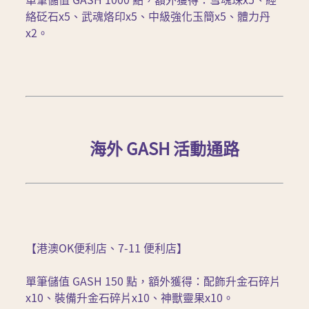
絡砭石x5、武魂烙印x5、中級強化玉簡x5、體力丹
x2。
海外 GASH 活動通路
【港澳OK便利店、7-11 便利店】
單筆儲值 GASH 150 點，額外獲得：配飾升金石碎片
x10、裝備升金石碎片x10、神獸靈果x10。